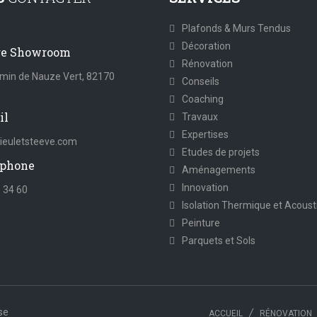
Plafonds & Murs Tendus
Décoration
re Showroom
Rénovation
min de Nauze Vert, 82170
Conseils
s
Coaching
il
Travaux
Expertises
euletsteeve.com
Etudes de projets
phone
Aménagements
Innovation
 34 60
Isolation Thermique et Acoust
Peinture
Parquets et Sols
se
ACCUEIL
RÉNOVATION