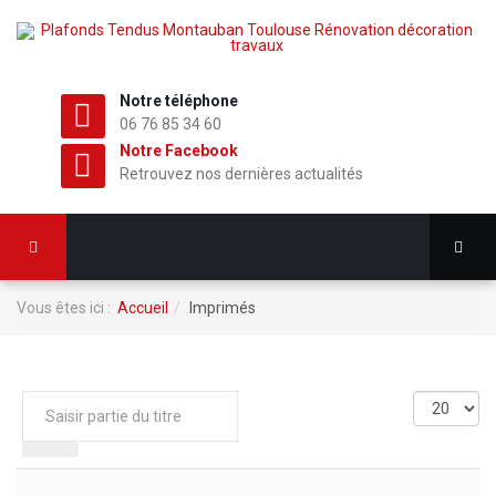
Notre téléphone
06 76 85 34 60
Notre Facebook
Retrouvez nos dernières actualités
Vous êtes ici :
Accueil
Imprimés
Saisir
Affichage
partie
#
du
titre